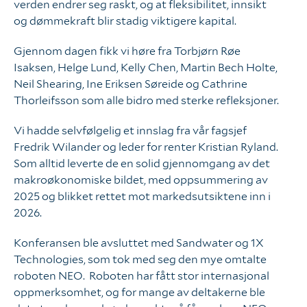
verden endrer seg raskt, og at fleksibilitet, innsikt
og dømmekraft blir stadig viktigere kapital.
Enigma
Gjennom dagen fikk vi høre fra Torbjørn Røe
Isaksen, Helge Lund, Kelly Chen, Martin Bech Holte,
Våre ansatte
Neil Shearing, Ine Eriksen Søreide og Cathrine
Thorleifsson som alle bidro med sterke refleksjoner.
Vi hadde selvfølgelig et innslag fra vår fagsjef
Fredrik Wilander og leder for renter Kristian Ryland.
Som alltid leverte de en solid gjennomgang av det
makroøkonomiske bildet, med oppsummering av
2025 og blikket rettet mot markedsutsiktene inn i
2026.
Konferansen ble avsluttet med Sandwater og 1X
Technologies, som tok med seg den mye omtalte
roboten NEO. Roboten har fått stor internasjonal
oppmerksomhet, og for mange av deltakerne ble