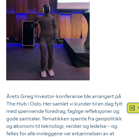
Logg inn
Hva tenker vi?
Våre verdier
Bærekraft
Vår kompetanse
Årets Grieg Investor-konferanse ble arrangert på
The Hub i Oslo. Her samlet vi kunder til en dag fylt
Hva gjør vi?
med spennende foredrag, faglige refleksjoner og
gode samtaler. Tematikken spente fra geopolitikk
og økonomi til teknologi, verdier og ledelse – og
Våre tjenester
felles for alle innleggene var erkjennelsen av at