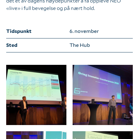
det et av dagens høydepunkter å få oppleve NEO
«live» i full bevegelse og på nært hold.
Tidspunkt
6. november
Sted
The Hub