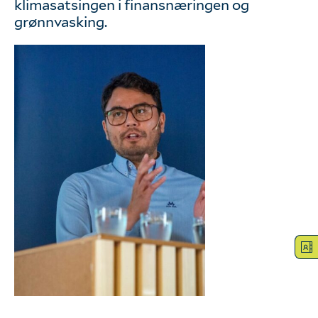
klimasatsingen i finansnæringen og
Logg inn
grønnvasking.
Hva tenker vi?
Våre verdier
Bærekraft
Vår kompetanse
Hva gjør vi?
Våre tjenester