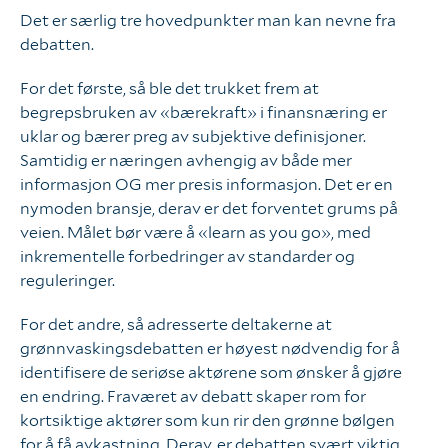
Det er særlig tre hovedpunkter man kan nevne fra
Enigma
debatten.
For det første, så ble det trukket frem at
Våre ansatte
begrepsbruken av «bærekraft» i finansnæring er
uklar og bærer preg av subjektive definisjoner.
Samtidig er næringen avhengig av både mer
informasjon OG mer presis informasjon. Det er en
nymoden bransje, derav er det forventet grums på
veien. Målet bør være å «learn as you go», med
inkrementelle forbedringer av standarder og
reguleringer.
For det andre, så adresserte deltakerne at
grønnvaskingsdebatten er høyest nødvendig for å
identifisere de seriøse aktørene som ønsker å gjøre
en endring. Fraværet av debatt skaper rom for
kortsiktige aktører som kun rir den grønne bølgen
for å få avkastning. Derav, er debatten svært viktig