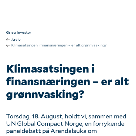
Om oss
Kontakt oss
Grieg Investor
Arkiv
Våre tjenester
Klimasatsingen i finansnæringen – er alt grønnvasking?
Våre kunder
Klimasatsingen i
finansnæringen – er alt
Seminarer
grønnvasking?
Arkiv
Torsdag, 18. August, holdt vi, sammen med
English
UN Global Compact Norge, en forrykende
paneldebatt på Arendalsuka om